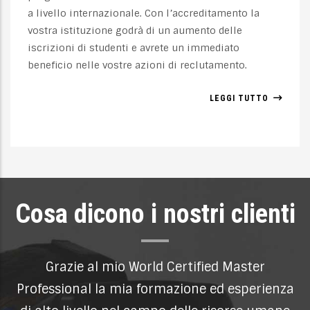
llo internazionale. Con l’accreditamento la
accade
 istituzione godrà di un aumento delle
econom
ioni di studenti e avrete un immediato
requis
cio nelle vostre azioni di reclutamento.
proces
LEGGI TUTTO
Cosa dicono i nostri clienti
Grazie al mio World Certified Master
Do
fessional la mia formazione ed esperienza
comple