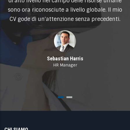
 alto livello nel campo delle risorse umane
sub
no ora riconosciute a livello globale. Il mio
l'a
V gode di un'attenzione senza precedenti.
ricon
Sebastian Harris
HR Manager
CHI SIAMO