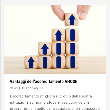
ggi dell'accreditamento AHQSE
Il co
|
19 February 21
News
editamento migliora il profilo della vostra
Accred
zione sul piano globale, assicurando che i
una sc
ammi di studio della scuola siano riconosciuti
soddis