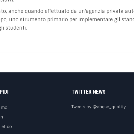
mento, anche quando effettuato da un'agenzia privata 
po, uno strumento primario per implementare gli standa
li studenti.
PIDI
TWITTER NEWS
Tweets by @ahqse_quality
iamo
on
 etico