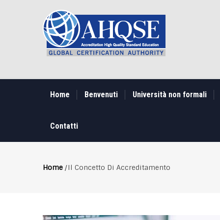
Skip
to
main
content
MAIN
NAVIGATION
Home
Benvenuti
Università non formali
Contatti
Home
/
Il Concetto Di Accreditamento
Breadcrumb