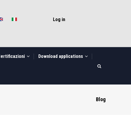
USER
ACCOUNT
Log in
MENU
ertificazioni
Download applications
Blog