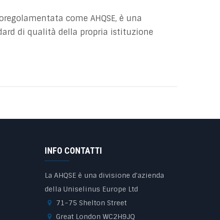
autoregolamentata come AHQSE, è una
rd di qualità della propria istituzione
INFO CONTATTI
La AHQSE è una divisione d'azienda
della Uniselinus Europe Ltd
71-75 Shelton Street
Great London WC2H9JQ